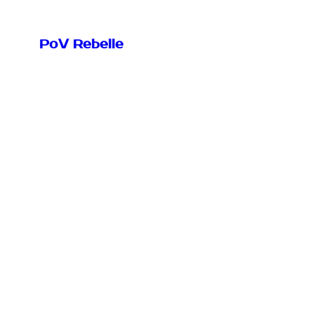
PoV Rebelle
Articles & Guides
Collection d’articles, Guides et d’analyses.
Analyse Juridique